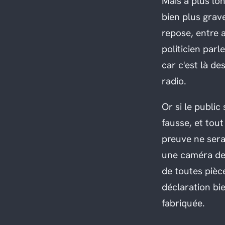
Mais à plus lo
bien plus grav
repose, entre a
politicien parl
car c'est là d
radio.
Or si le publi
fausse, et tou
preuve ne sera
une caméra de 
de toutes pièc
déclaration bi
fabriquée.