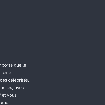
importe quelle
 scène
des célébrités.
 succès, avec
" et vous
faux.