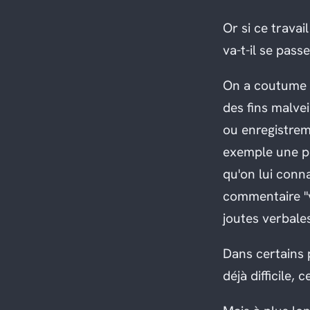
Or si ce travai
va-t-il se pass
On a coutume d
des fins malvei
ou enregistrem
exemple une pe
qu'on lui conn
commentaire "v
joutes verbale
Dans certains 
déjà difficile,