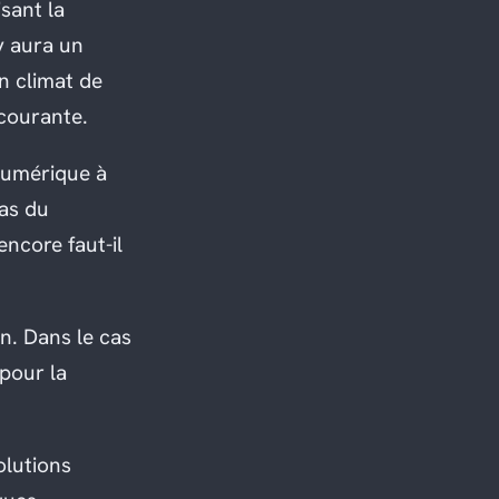
isant la
y aura un
n climat de
 courante.
 numérique à
as du
encore faut-il
n. Dans le cas
 pour la
solutions