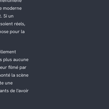
n phénomène
nde moderne
. Si un
 soient réels,
hose pour la
ellement
rs plus aucune
eur filmé par
monté la scène
tte une
nts de l'avoir