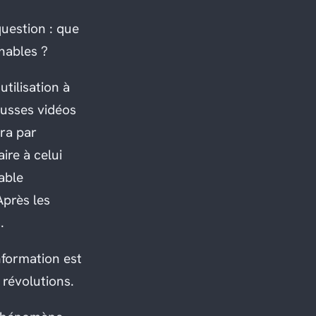
question : que
rnables ?
tilisation à
fausses vidéos
ra par
ire à celui
able
Après les
.
nformation est
 révolutions.