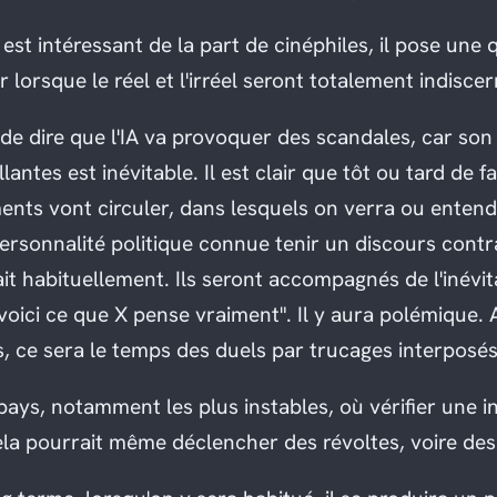
l est intéressant de la part de cinéphiles, il pose une 
er lorsque le réel et l'irréel seront totalement indisce
e dire que l'IA va provoquer des scandales, car son u
llantes est inévitable. Il est clair que tôt ou tard de 
ents vont circuler, dans lesquels on verra ou entend
rsonnalité politique connue tenir un discours contra
ait habituellement. Ils seront accompagnés de l'inévit
oici ce que X pense vraiment". Il y aura polémique. 
s, ce sera le temps des duels par trucages interposés
pays, notamment les plus instables, où vérifier une i
 cela pourrait même déclencher des révoltes, voire des