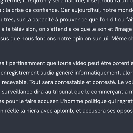
ng terme, lorsqu'on y sera habitué, il se produira u
e : la crise de confiance. Car aujourd'hui, notre mo
utres, sur la capacité à prouver ce que l'on dit ou fait
e à la télévision, on s'attend à ce que le son et l'image
essus que nous fondons notre opinion sur lui. Même c
c sait pertinemment que toute vidéo peut être potenti
t enregistrement audio généré informatiquement, alo
 recevable. Tout sera contestable et contesté. Le vol
surveillance dira au tribunal que le commerçant a 
es pour le faire accuser. L'homme politique qui regre
en réelle la niera avec aplomb, et accusera ses opposa