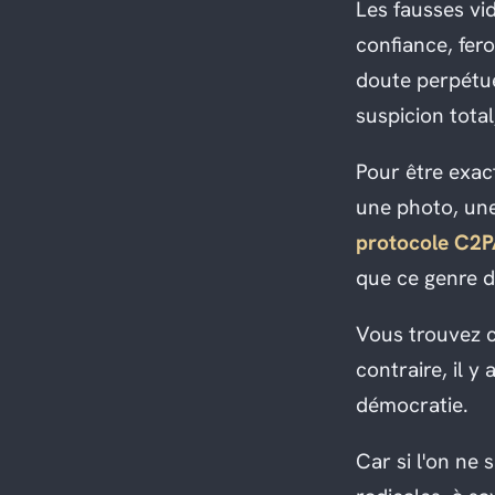
Les fausses vid
confiance, fer
doute perpétue
suspicion total
Pour être exac
une photo, une
protocole C2
que ce genre d
Vous trouvez c
contraire, il y
démocratie.
Car si l'on ne 